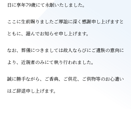
日に享年
79
歳にて永眠いたしました。
サステナビリティ
健康経営
将来ビジョン
コーポレートガバナンス
環境活動
CSR
ここに生前賜りましたご厚誼に深く感謝申し上げますと
グループ
ともに、謹んでお知らせ申し上げます。
株式会社石﨑ホールディングス
株式会社ペンストン
株式会社石﨑
なお、葬儀につきましては故人ならびにご遺族の意向に
より、近親者のみにて執り行われました。
ニュース
採用情報
お問い合わせ
プライバシーポリシー
誠に勝手ながら、ご香典、ご供花、ご供物等のお心遣い
はご辞退申し上げます。