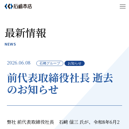
企業情報
最新情報
事業内容
NEWS
窓工事
壁工事
WSガラス加工・製造
建材販売
施工実績
2026.06.08
石﨑グループ
お知らせ
新社屋
前代表取締役社長 逝去
のお知らせ
想いが紡ぐSTORY
ヒルトンホテル広島篇
岡山県警察本部庁舎篇
サステナビリティ
弊社 前代表取締役社長 石﨑 信三 氏が、令和
8
年
6
月
2